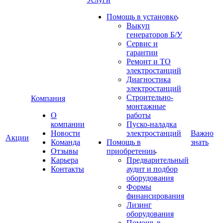
Помощь в установке
Выкуп
генераторов Б/У
Сервис и
гарантии
Ремонт и ТО
электростанций
Диагностика
электростанций
Строительно-
Компания
монтажные
О
работы
компании
Пуско-наладка
Новости
электростанций
Важно
Акции
Команда
Помощь в
знать
Отзывы
приобретении
Карьера
Предварительный
Контакты
аудит и подбор
оборудования
Формы
финансирования
Лизинг
оборудования
Помощь в