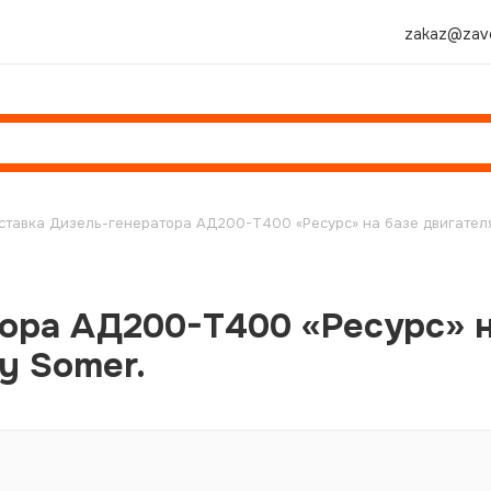
zakaz@zavo
ставка Дизель-генератора АД200-Т400 «Ресурс» на базе двигателя
ора АД200-Т400 «Ресурс» н
y Somer.