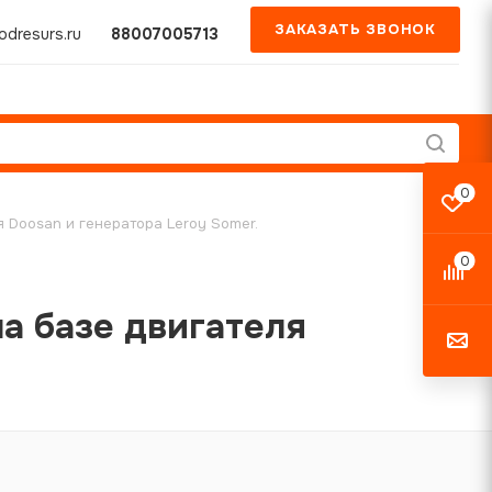
ЗАКАЗАТЬ ЗВОНОК
dresurs.ru
88007005713
0
 Doosan и генератора Leroy Somer.
0
а базе двигателя